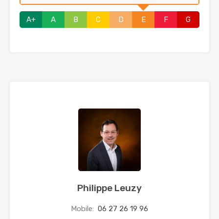
A+
A
B
C
D
E
F
G
Philippe Leuzy
Mobile:
06 27 26 19 96