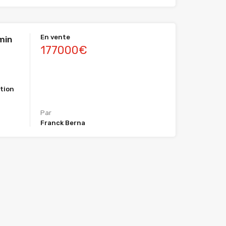
En vente
min
177000€
tion
Par
Franck Berna