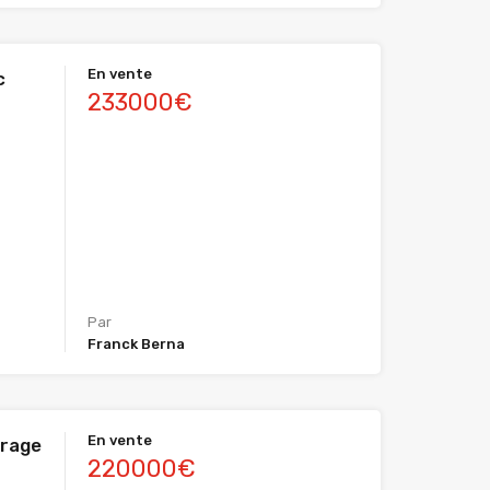
En vente
c
233000€
Par
Franck Berna
En vente
arage
220000€