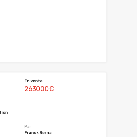
En vente
263000€
tion
Par
Franck Berna