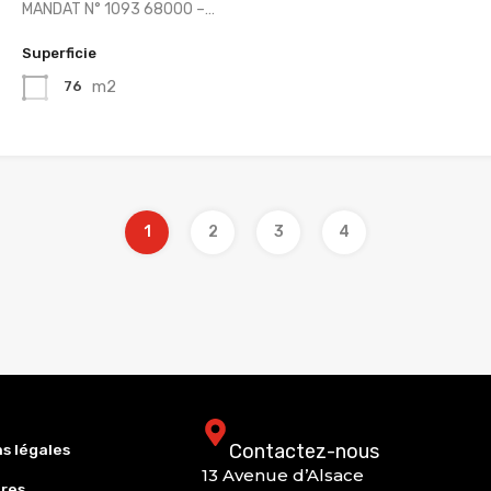
MANDAT N° 1093 68000 –…
Superficie
m2
76
1
2
3
4
Contactez-nous
s légales
13 Avenue d’Alsace
res