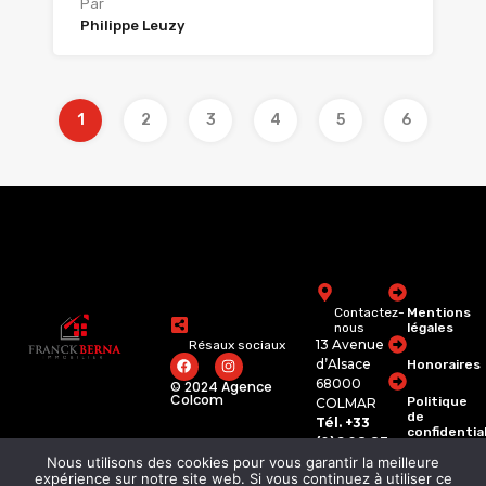
Par
Philippe Leuzy
1
2
3
4
5
6
Contactez-
Mentions
nous
légales
13 Avenue
Résaux sociaux
d’Alsace
Honoraires
68000
© 2024 Agence
Colcom
Politique
COLMAR
de
Tél. +33
confidentia
(0)6 08 83
74 62
Nous utilisons des cookies pour vous garantir la meilleure
franckberna.immobili
expérience sur notre site web. Si vous continuez à utiliser ce