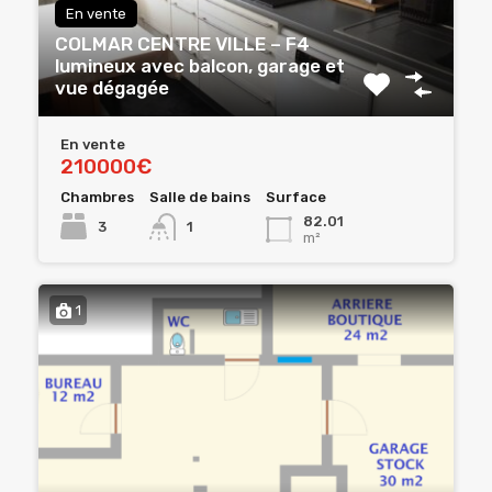
En vente
COLMAR CENTRE VILLE – F4
lumineux avec balcon, garage et
vue dégagée
En vente
210000€
Chambres
Salle de bains
Surface
82.01
3
1
m²
1