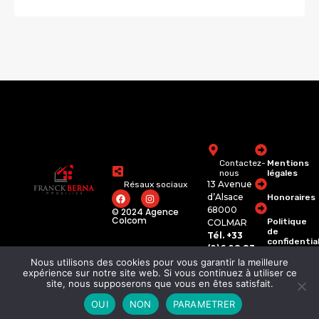
Contactez-
Mentions
nous
légales
13 Avenue
Résaux sociaux
d’Alsace
Honoraires
68000
© 2024 Agence
Colcom
Politique
COLMAR
de
Tél. +33
confidentia
(0)6 08 83
74 62
Nous utilisons des cookies pour vous garantir la meilleure
franckberna.immobili
expérience sur notre site web. Si vous continuez à utiliser ce
site, nous supposerons que vous en êtes satisfait.
Franck Berna
OUI
NON
PARAMETRER
©2026 Tous les droits Reservés.