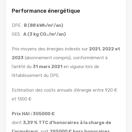
Performance énergétique
DPE :
B (88 kWh/m²/an)
GES :
A (3 kg CO₂/m²/an)
Prix moyens des énergies indexés sur
2021, 2022 et
2023
(abonnement compris), conformément à
l’arrêté du
31 mars 2021
en vigueur lors de
l’établissement du DPE.
Estimation des coûts annuels d’énergie entre 920 €
et 1300 €
Prix HAI : 305000 €
dont
3,39 % TTC d’honoraires à la charge de
l’acquéreur
, soit
295000 € hors honoraires
.