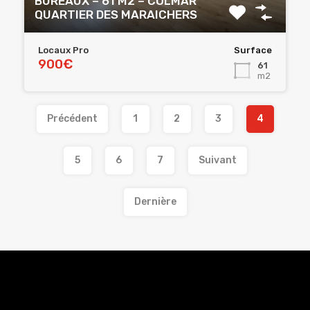
BUREAUX – 61 M2 – COLMAR
QUARTIER DES MARAICHERS
Locaux Pro
Surface
900€
61
m2
Précédent
1
2
3
4
5
6
7
Suivant
Dernière