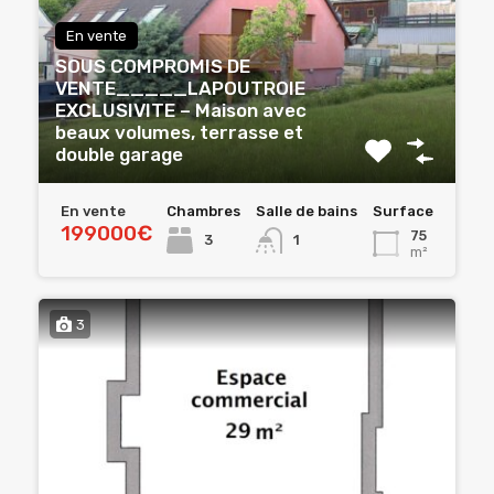
En vente
SOUS COMPROMIS DE
VENTE_____LAPOUTROIE
EXCLUSIVITE – Maison avec
beaux volumes, terrasse et
double garage
En vente
Chambres
Salle de bains
Surface
199000€
75
3
1
m²
3