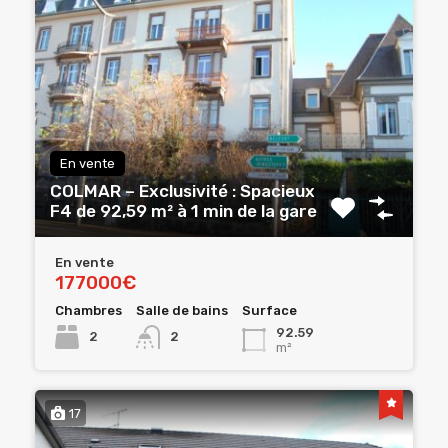
En vente
COLMAR – Exclusivité : Spacieux
F4 de 92,59 m² à 1 min de la gare
En vente
177000€
Chambres
Salle de bains
Surface
92.59
2
2
m²
17