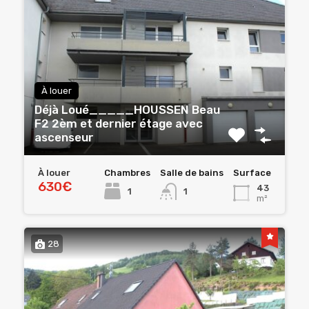
À louer
Déjà Loué_____HOUSSEN Beau
F2 2èm et dernier étage avec
ascenseur
À louer
Chambres
Salle de bains
Surface
630€
43
1
1
m²
28