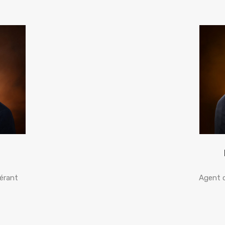
érant
Agent c