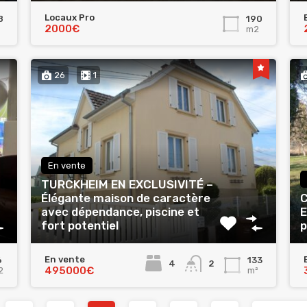
Locaux Pro
8
190
2000€
m2
26
1
En vente
TURCKHEIM EN EXCLUSIVITÉ –
Élégante maison de caractère
C
avec dépendance, piscine et
E
fort potentiel
p
En vente
6
133
4
2
495000€
2
m²