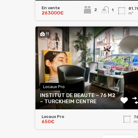
En vente
81.7
2
1
263000€
m²
11
Locaux Pro
INSTITUT DE BEAUTE – 76 M2
– TURCKHEIM CENTRE
Locaux Pro
7
650€
m