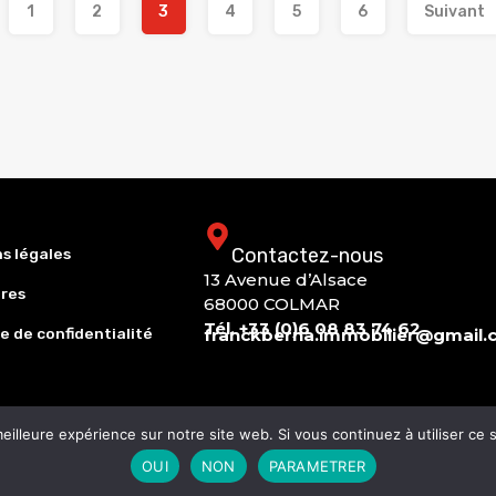
1
2
3
4
5
6
Suivant
Contactez-nous
s légales
13 Avenue d’Alsace
res
68000 COLMAR
Tél. +33 (0)6 08 83 74 62
e de confidentialité
franckberna.immobilier@gmail
eilleure expérience sur notre site web. Si vous continuez à utiliser ce
OUI
NON
PARAMETRER
©2026 Tous les droits Reservés.