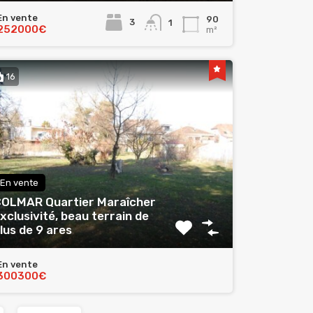
En vente
90
3
1
252000€
m²
16
En vente
OLMAR Quartier Maraîcher
xclusivité, beau terrain de
lus de 9 ares
En vente
300300€