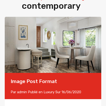
contemporary
Image Post Format
Par
admin
Publié en
Luxury
Sur
16/06/2020