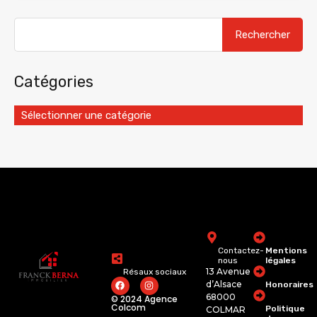
Catégories
Sélectionner une catégorie
Contactez-
Mentions
nous
légales
13 Avenue
Résaux sociaux
d’Alsace
Honoraires
68000
© 2024 Agence
Colcom
Politique
COLMAR