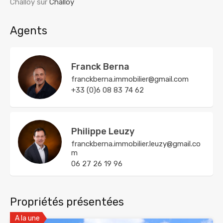
Challoy
sur
Challoy
Agents
Franck Berna
franckberna.immobilier@gmail.com
+33 (0)6 08 83 74 62
Philippe Leuzy
franckberna.immobilier.leuzy@gmail.co
m
06 27 26 19 96
Propriétés présentées
A la une