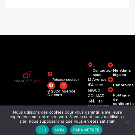
Contactez-
Mentions
nous
légales
13 Avenue
Résaux sociaux
d’Alsace
Honoraires
68000
© 2024 Agence
Colcom
Politique
COLMAR
de
Tél. +33
confidentia
(0)6 08 83
74 62
Nous utilisons des cookies pour vous garantir la meilleure
franckberna.immobili
expérience sur notre site web. Si vous continuez à utiliser ce
site, nous supposerons que vous en êtes satisfait.
OUI
NON
PARAMETRER
©2026 Tous les droits Reservés.