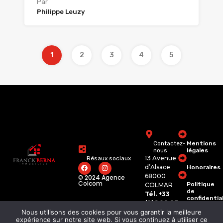
Par
Philippe Leuzy
1
2
3
4
5
Contactez-
Mentions
nous
légales
13 Avenue
Résaux sociaux
d’Alsace
Honoraires
68000
© 2024 Agence
Colcom
Politique
COLMAR
de
Tél. +33
confidentia
(0)6 08 83
74 62
Nous utilisons des cookies pour vous garantir la meilleure
franckberna.immobili
expérience sur notre site web. Si vous continuez à utiliser ce