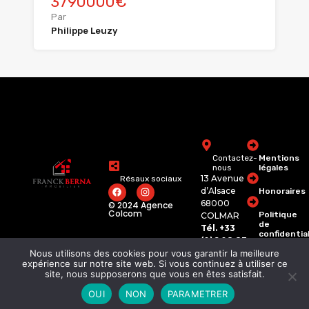
3790000€
Par
Philippe Leuzy
Contactez-
Mentions
nous
légales
13 Avenue
Résaux sociaux
d’Alsace
Honoraires
68000
© 2024 Agence
Colcom
Politique
COLMAR
de
Tél. +33
confidentia
(0)6 08 83
74 62
Nous utilisons des cookies pour vous garantir la meilleure
franckberna.immobili
expérience sur notre site web. Si vous continuez à utiliser ce
site, nous supposerons que vous en êtes satisfait.
OUI
NON
PARAMETRER
©2026 Tous les droits Reservés.