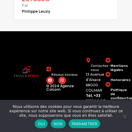
Par
Philippe Leuzy
Contactez-
Mentions
nous
légales
13 Avenue
Résaux sociaux
d’Alsace
Honoraires
68000
© 2024 Agence
Colcom
Politique
COLMAR
de
Tél. +33
confidentia
(0)6 08 83
74 62
Nous utilisons des cookies pour vous garantir la meilleure
franckberna.immobili
expérience sur notre site web. Si vous continuez à utiliser ce
site, nous supposerons que vous en êtes satisfait.
OUI
NON
PARAMETRER
©2026 Tous les droits Reservés.