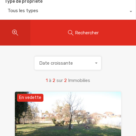
Type de propriété
Tous les types
Rechercher
Date croissante
1
à
2
sur
2
Immobilies
En vedette